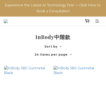
Experience the Latest AI Technology First — Click Here to 
Book a Consultation
InBody中階款
Sort by
24 Items per page