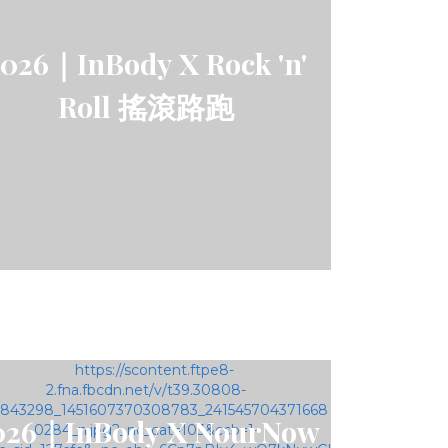
026｜InBody X Rock 'n'
Roll 搖滾路跑
026｜InBody X NourNow