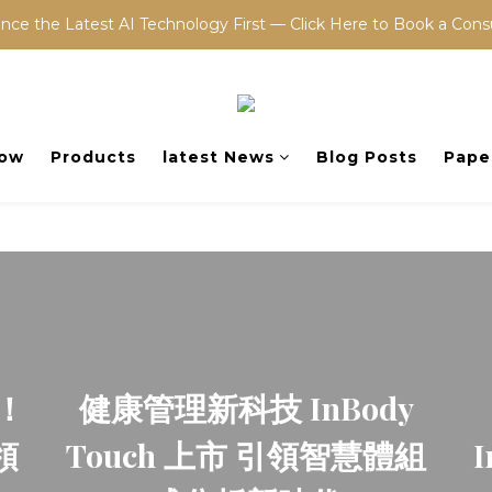
nce the Latest AI Technology First — Click Here to Book a Cons
Now
Products
latest News
Blog Posts
Pape
碑！
健康管理新科技 InBody
領
Touch 上市 引領智慧體組