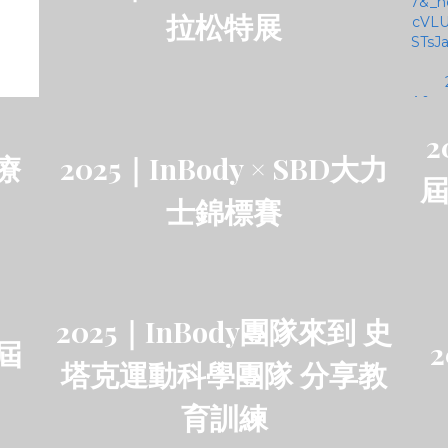
拉松特展
2
醫療
2025｜InBody × SBD大力
士錦標賽
2025｜InBody團隊來到 史
七屆
塔克運動科學團隊 分享教
育訓練