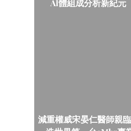
AI體組成分析新紀元
減重權威宋晏仁醫師親臨見