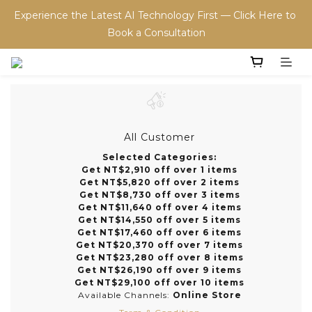
Experience the Latest AI Technology First — Click Here to 
Book a Consultation
All Customer
Selected Categories:
Get NT$2,910 off over 1 items
Get NT$5,820 off over 2 items
Get NT$8,730 off over 3 items
Get NT$11,640 off over 4 items
Get NT$14,550 off over 5 items
Get NT$17,460 off over 6 items
Get NT$20,370 off over 7 items
Get NT$23,280 off over 8 items
Get NT$26,190 off over 9 items
Get NT$29,100 off over 10 items
Available Channels:
Online Store