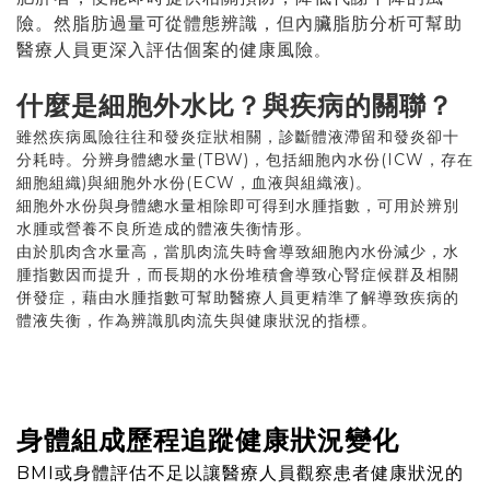
險。然脂肪過量可從體態辨識，但內臟脂肪分析可幫助
醫療人員更深入評估個案的健康風險
。
什麼是細胞外水比？與疾病的關聯？
雖然疾病風險往往和發炎症狀相關，診斷體液滯留和發炎卻十
分耗時。分辨身體總水量(TBW)，包括細胞內水份(ICW，存在
細胞組織)與細胞外水份(ECW，血液與組織液)。
細胞外水份與身體總水量相除即可得到水腫指數，可用於辨別
水腫或營養不良所造成的體液失衡情形。
由於肌肉含水量高，當肌肉流失時會導致細胞內水份減少，水
腫指數因而提升，而長期的水份堆積會導致心腎症候群及相關
併發症，藉由水腫指數可幫助醫療人員更精準了解導致疾病的
體液失衡，作為辨識肌肉流失與健康狀況的指標。
身體組成歷程追蹤健康狀況變化
BMI或身體評估不足以讓醫療人員觀察患者健康狀況的